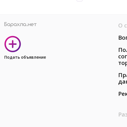
О 
Во
По
со
Подать объявление
то
Пр
да
Ре
Ра