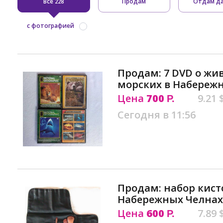
Все
Продам
Отдам д
228
с фотографией
Продам: 7 DVD о жи
морских в Набереж
Цена
700
9.21 
Р.
Сегодня в 11:56
Продам: набор кист
Набережных Челнах
Цена
600
7.89 
Р.