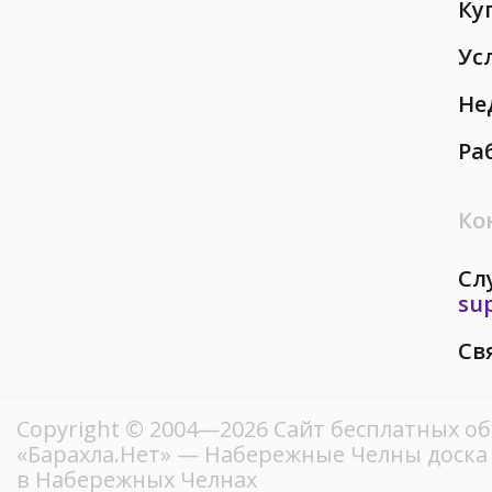
Ку
Ус
Не
Ра
Ко
Сл
su
Св
Copyright © 2004—2026
Сайт бесплатных о
«Барахла.Нет»
— Набережные Челны доска 
в Набережных Челнах