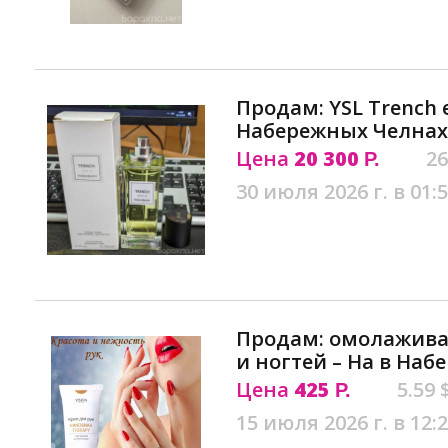
Продам: YSL Trench e
Набережных Челнах
Цена
20 300
26
Р.
30 июля 2026 г. в 01:
Продам: омолажива
и ногтей – Ha в На
Цена
425
5.59 
Р.
15 июля 2026 г. в 12: