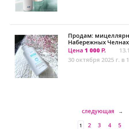
Продам: мицеллярн
Набережных Челнах
Цена
1 000
13.
Р.
30 октября 2025 г. в 
следующая
→
2
3
4
5
1