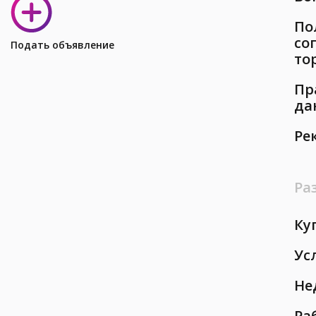
По
со
Подать объявление
то
Пр
да
Ре
Ра
Ку
Ус
Не
Ра