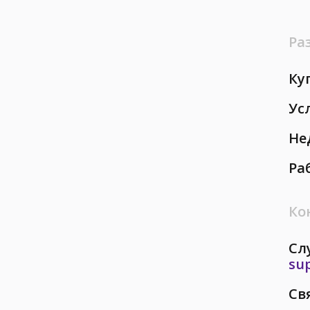
Ра
Ку
Ус
Не
Ра
Ко
Сл
su
Св