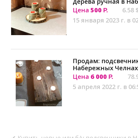
дерева ручная в На
Цена
500
6.58 
Р.
15 января 2023 г. в 0
Продам: подсвечник 
Набережных Челнах
Цена
6 000
78.
Р.
5 апреля 2022 г. в 06:
✔ Купить новые или б/у подсвечники в 