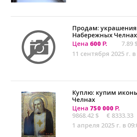
Продам: украшения
Набережных Челнах
Цена
600
7.89 
Р.
11 сентября 2025 г. в
Куплю: купим икон
Челнах
Цена
750 000
Р.
9868.42 $
€ 8333.33
1 апреля 2025 г. в 09: