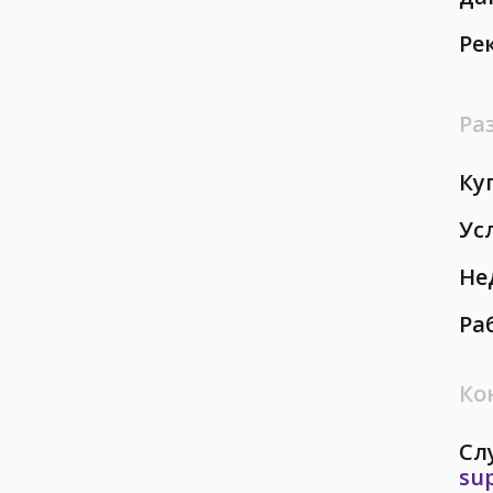
Ре
Ра
Ку
Ус
Не
Ра
Ко
Сл
su