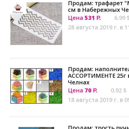
Продам: трафарет "
см в Набережных Ч
Цена
531
6.99 
Р.
28 августа 2019 г. в 1
Продам: наполните
АССОРТИМЕНТЕ 25г 
Челнах
Цена
70
0.92 $
Р.
18 августа 2019 г. в 0
Продам: трость руч