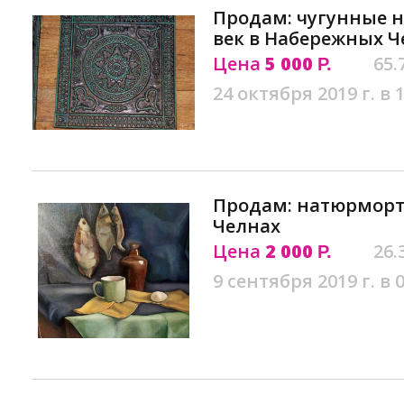
Продам: чугунные 
век в Набережных Ч
Цена
5 000
65.
Р.
24 октября 2019 г. в 
Продам: натюрморт
Челнах
Цена
2 000
26.
Р.
9 сентября 2019 г. в 