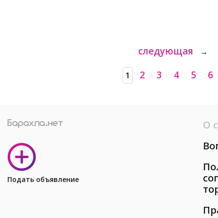
следующая
→
2
3
4
5
6
1
О 
Во
По
со
Подать объявление
то
Пр