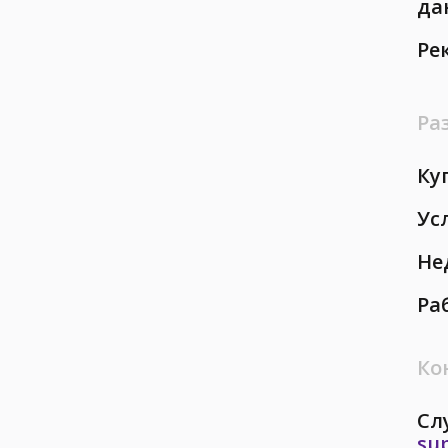
да
Ре
Ра
Ку
Ус
Не
Ра
Ко
Сл
su