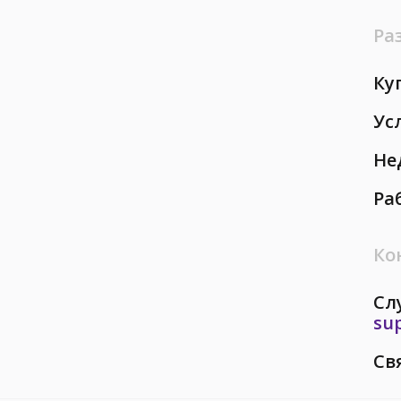
Ра
Ку
Ус
Не
Ра
Ко
Сл
su
Св