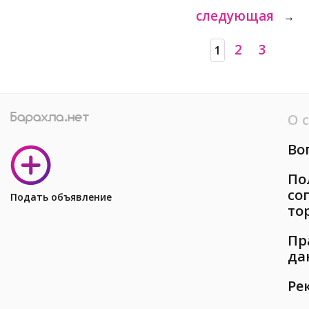
следующая
→
2
3
1
О 
Во
По
со
Подать объявление
то
Пр
да
Ре